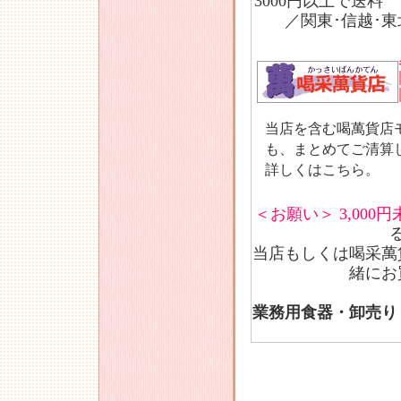
3000円以上で送料
／関東･信越･東北
当店を含む喝萬貨店
も、まとめてご清算
詳しくはこちら。
＜お願い＞
3,00
当店もしくは
喝采萬
緒にお
業務用食器・卸売り