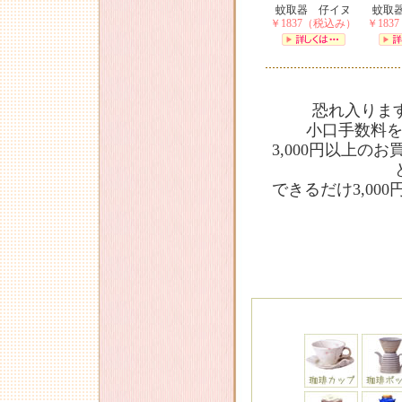
蚊取器 仔イヌ
蚊取
￥1837（税込み）
￥183
恐れ入ります
小口手数料
3,000円以上
できるだけ3,0