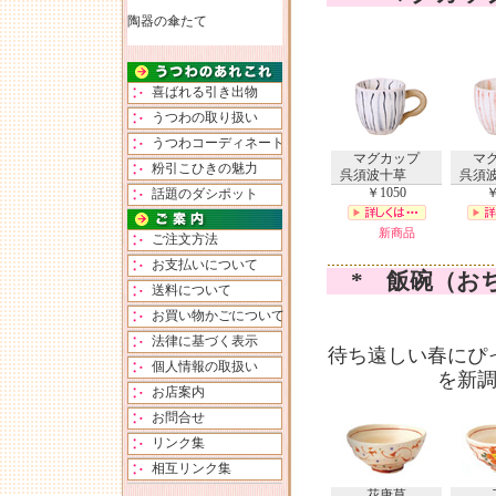
陶器の傘たて
喜ばれる引き出物
うつわの取り扱い
うつわコーディネート
マグカップ
マ
粉引こひきの魅力
呉須波十草
呉須
￥1050
￥
話題のダシポット
新商品
新
ご注文方法
お支払いについて
* 飯碗（お
送料について
お買い物かごについて
法律に基づく表示
待ち遠しい春にぴ
個人情報の取扱い
を新
お店案内
お問合せ
リンク集
相互リンク集
花唐草