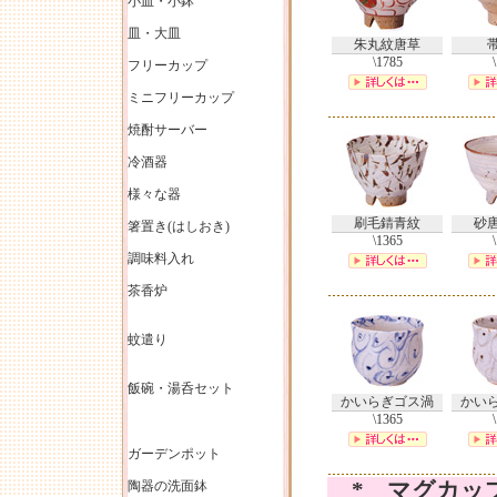
小皿・小鉢
皿・大皿
朱丸紋唐草
\1785
フリーカップ
ミニフリーカップ
焼酎サーバー
冷酒器
様々な器
刷毛錆青紋
砂
箸置き(はしおき)
\1365
調味料入れ
茶香炉
蚊遣り
飯碗・湯呑セット
かいらぎゴス渦
かい
\1365
ガーデンポット
陶器の洗面鉢
* マグカッ