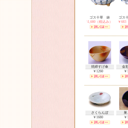
ゴス十草 鉢
ゴス
\1,680（税込み）
￥68
焼締すげ傘
金
￥1260
￥1
さくらんぼ
巣
￥1680
￥