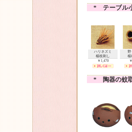
* テーブル
ハリネズミ
野
楊枝刺し
楊
￥1,470
￥
* 陶器の蚊