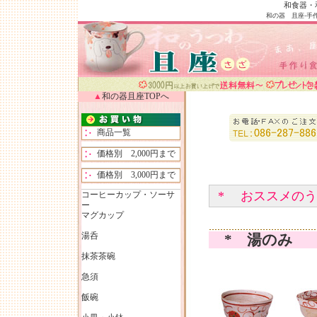
和食器・
和の器 且座-
手
▲
和の器且座TOPへ
商品一覧
価格別 2,000円まで
価格別 3,000円まで
*
おススメのう
コーヒーカップ・ソーサ
ー
マグカップ
湯呑
* 湯のみ
抹茶茶碗
急須
飯碗