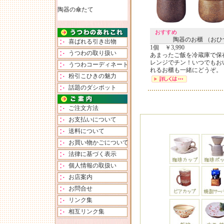
陶器の傘たて
おすすめ
陶器のお櫃 （おひ
喜ばれる引き出物
1個 ￥3,990
うつわの取り扱い
あまったご飯を冷蔵庫で保
レンジでチン！いつでもお
うつわコーディネート
れるお櫃も一緒にどうぞ
粉引こひきの魅力
話題のダシポット
ご注文方法
お支払いについて
送料について
お買い物かごについて
法律に基づく表示
個人情報の取扱い
お店案内
お問合せ
リンク集
相互リンク集