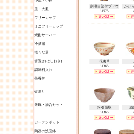
小皿・小鉢
刷毛目染付ブドウ
かい
皿・大皿
\1575
フリーカップ
ミニフリーカップ
焼酎サーバー
冷酒器
様々な器
箸置き(はしおき)
花唐草
\1365
調味料入れ
茶香炉
蚊遣り
飯碗・湯呑セット
粉引面取
織
\1365
ガーデンポット
陶器の洗面鉢