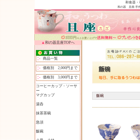
和食器・
和の器 且座-
手
▲
和の器且座TOPへ
商品一覧
価格別 2,000円まで
価格別 3,000円まで
コーヒーカップ・ソーサ
ー
マグカップ
飯碗
湯呑
抹茶茶碗
急須
飯碗