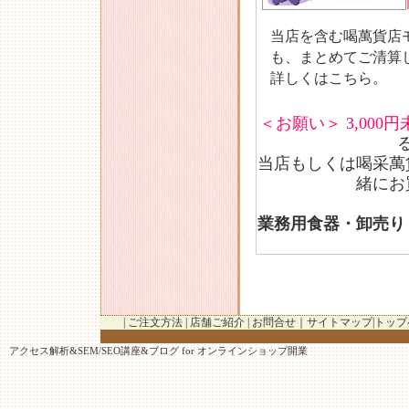
当店を含む喝萬貨店
も、まとめてご清算
詳しくはこちら。
＜お願い＞
3,00
当店もしくは
喝采萬
緒にお
業務用食器・卸売り
|
ご注文方法
|
店舗ご紹介
|
お問合せ
｜
サイトマップ
|
トップ
アクセス解析
&
SEM/SEO講座
&
ブログ
for
オンラインショップ開業