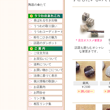
陶器の傘たて
喜ばれる引き出物
うつわの取り扱い
うつわコーディネート
粉引こひきの魅力
* 店主オススメ箸置き
話題のダシポット
話題も膨らむオシャレ
な箸置きです。
ご注文方法
お支払いについて
送料について
お買い物かごについて
法律に基づく表示
個人情報の取扱い
銀鼡
お店案内
￥2100
￥
お問合せ
リンク集
相互リンク集