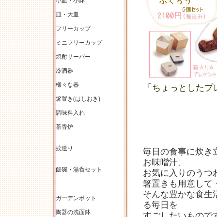
小皿・小鉢
皿・大皿
フリーカップ
ミニフリーカップ
焼酎サーバー
冷酒器
様々な器
「ちょっとしたプ
箸置き(はしおき)
調味料入れ
茶香炉
蚊遣り
毎日の食事に炊き
お味噌汁、
飯碗・湯呑セット
お気に入りのうつ
箸置きも用意して
そんな豊かな食生
ガーデンポット
る毎日を
陶器の洗面鉢
すごしたいもので