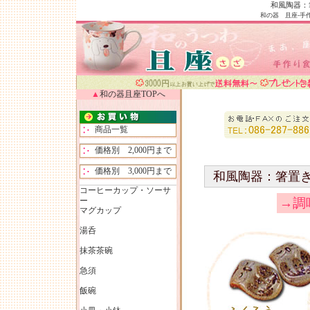
和風陶器
和の器 且座-
手
▲
和の器且座TOPへ
商品一覧
価格別 2,000円まで
価格別 3,000円まで
和風陶器：箸置
コーヒーカップ・ソーサ
ー
→調
マグカップ
湯呑
抹茶茶碗
急須
飯碗