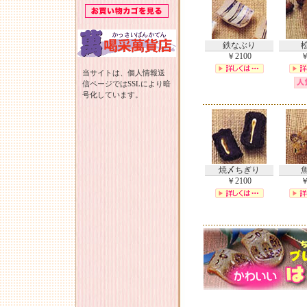
鉄なぶり
￥2100
￥
当サイトは、個人情報送
信ページではSSLにより暗
号化しています。
焼〆ちぎり
￥2100
￥