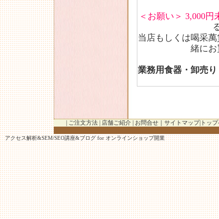
＜お願い＞
3,00
当店もしくは
喝采萬
緒にお
業務用食器・卸売り
|
ご注文方法
|
店舗ご紹介
|
お問合せ
｜
サイトマップ
|
トップ
アクセス解析
&
SEM/SEO講座
&
ブログ
for
オンラインショップ開業